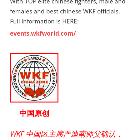
With TOP elite chinese fighters, male and
females and best chinese WKF officials.
Full information is HERE:
events.wkfworld.com/
中国原创
WKF 中国区主席严迪南师父确认，