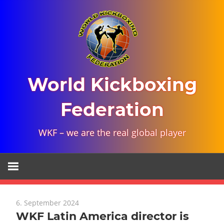
Skip
to
content
World Kickboxing
Federation
WKF – we are the real global player
6. September 2024
WKF Latin America director is