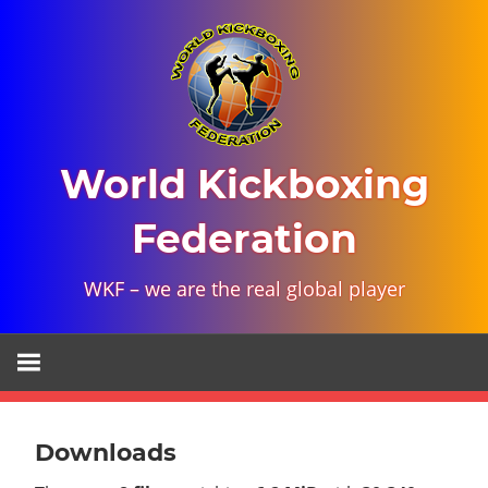
Skip
to
content
World Kickboxing
Federation
WKF – we are the real global player
Downloads