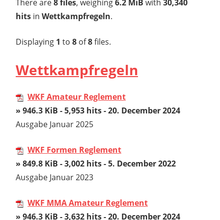
There are
8 files
, weighing
6.2 MiB
with
30,340
hits
in
Wettkampfregeln
.
Displaying
1
to
8
of
8
files.
Wettkampfregeln
WKF Amateur Reglement
» 946.3 KiB - 5,953 hits - 20. December 2024
Ausgabe Januar 2025
WKF Formen Reglement
» 849.8 KiB - 3,002 hits - 5. December 2022
Ausgabe Januar 2023
WKF MMA Amateur Reglement
» 946.3 KiB - 3,632 hits - 20. December 2024