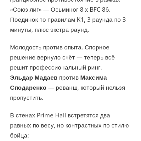
«Союз лиг» — Осьминог 8 х BFC 86.
Поединок по правилам K1, 3 раунда по 3
минуты, плюс экстра раунд.
Молодость против опыта. Спорное
решение вернуло счёт — теперь всё
решит профессиональный ринг.
Эльдар Мадаев
против
Максима
Сподаренко
— реванш, который нельзя
пропустить.
В стенах Prime Hall встретятся два
равных по весу, но контрастных по стилю
бойца: