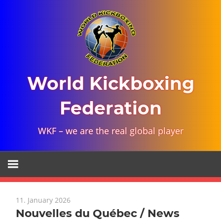
Skip
to
content
World Kickboxing
Federation
WKF – we are the real global player
11. January 2026
Nouvelles du Québec / News