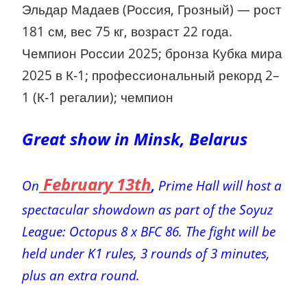
Эльдар Мадаев (Россия, Грозный) — рост
181 см, вес 75 кг, возраст 22 года.
Чемпион России 2025; бронза Кубка мира
2025 в К‑1; профессиональный рекорд 2–
1 (К‑1 регалии); чемпион
Great show in Minsk, Belarus
February 13th
On
,
Prime Hall will host a
spectacular showdown as part of the Soyuz
League: Octopus 8 x BFC 86. The fight will be
held under K1 rules, 3 rounds of 3 minutes,
plus an extra round.