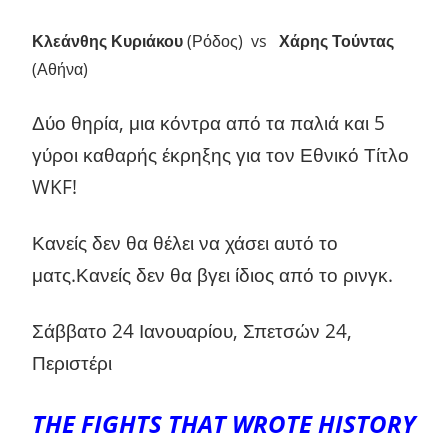
Κλεάνθης Κυριάκου
(Ρόδος) vs
Χάρης Τούντας
(Αθήνα)
Δύο θηρία, μια κόντρα από τα παλιά και 5
γύροι καθαρής έκρηξης για τον Εθνικό Τίτλο
WKF!
Κανείς δεν θα θέλει να χάσει αυτό το
ματς.Κανείς δεν θα βγει ίδιος από το ρινγκ.
Σάββατο 24 Ιανουαρίου, Σπετσών 24,
Περιστέρι
THE FIGHTS THAT WROTE HISTORY