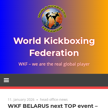
Skip
to
content
World Kickboxing
Federation
WKF – we are the real global player
11. January 2026
head-office-news
WKF BELARUS next TOP event –