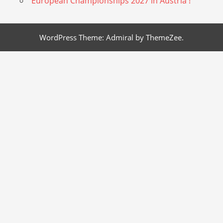
European Championships 2027 in Austria !
WordPress Theme: Admiral by ThemeZee.