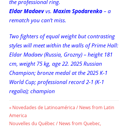
the professional ring.
Eldar Madaev
vs.
Maxim Spodarenko
– a
rematch you can’t miss.
Two fighters of equal weight but contrasting
styles will meet within the walls of Prime Hall:
Eldar Madaev (Russia, Grozny) – height 181
cm, weight 75 kg, age 22. 2025 Russian
Champion; bronze medal at the 2025 K-1
World Cup; professional record 2-1 (K-1
regalia); champion
Post
Previous
Novedades de Latinoamérica / News from Latin
Post:
America
navigation
Next
Nouvelles du Québec / News from Quebec,