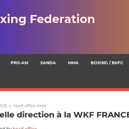
xing Federation
PRO-AM
SANDA
MMA
BOXING / BKFC
2026
head-office-news
lle direction à la WKF FRANC