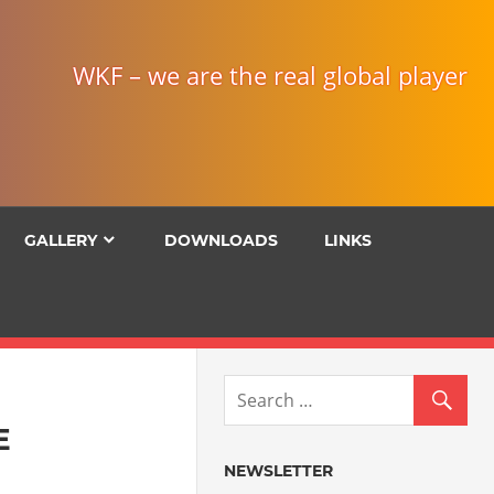
WKF – we are the real global player
GALLERY
DOWNLOADS
LINKS
E
NEWSLETTER