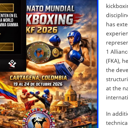
kickboxi
discipli
has exte
experien
represen
1 Allian
(FKA), h
the dev
structuri
at the n
internati
In additi
technica