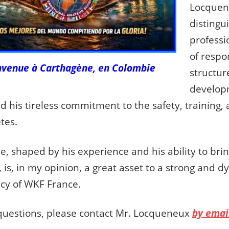
Locquen
distingu
professi
of respon
nvenue à Carthagène, en Colombie
structur
develop
nd his tireless commitment to the safety, training,
tes.
le, shaped by his experience and his ability to bri
, is, in my opinion, a great asset to a strong and 
cy of WKF France.
questions, please contact Mr. Locqueneux
by emai