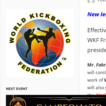
Pos
New le
Effecti
WKF Fr
preside
Mr.
Fab
will cont
work of
will als
NEXT EVENT
the
Worl
Cartagen