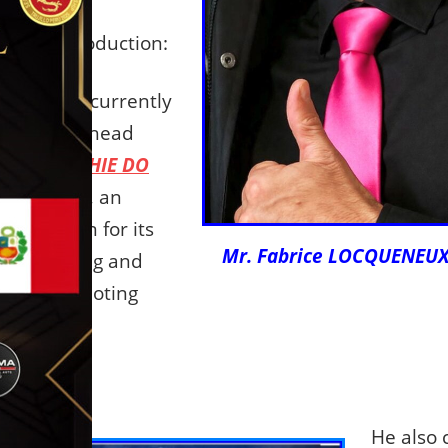
 brief introduction:
ueneux is currently
ident and head
 the
TAO CHIE DO
erlaimont
, an
tion known for its
Mr. Fabrice LOCQUENEU
lity training and
on to promoting
rts.
He also 