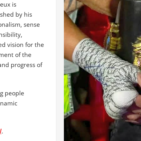
eux is
ished by his
onalism, sense
sibility,
ed vision for the
ment of the
 and progress of
ng people
dynamic
l
.