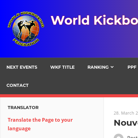
Skip
to
World Kickbo
content
NEXT EVENTS
WKF TITLE
RANKING
PPF
CONTACT
TRANSLATOR
28. March 
Translate the Page to your
Nouve
language