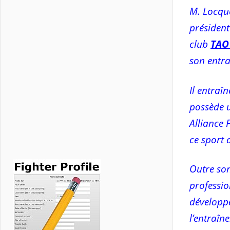
M. Locqu
président
club
TAO
son entr
Il entraîn
possède u
Alliance 
ce sport 
Outre son
professio
développe
l’entraîn