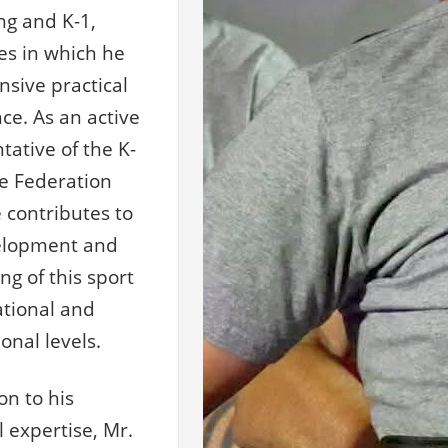
ng and K-1,
nes in which he
nsive practical
ce. As an active
tative of the K-
ce Federation
e contributes to
elopment and
ng of this sport
ational and
onal levels.
on to his
l expertise, Mr.