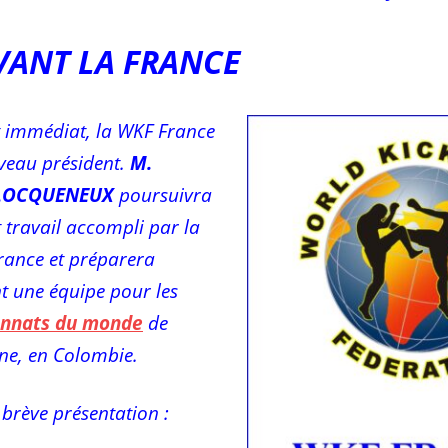
VANT LA FRANCE
t immédiat, la WKF France
veau président.
M.
 LOCQUENEUX
poursuivra
nt travail accompli par la
rance et préparera
t une équipe pour les
nnats du monde
de
ne, en Colombie.
 brève présentation :