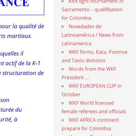
Kick light tournament in
Sacramento – qualifikation
for Colombia
our la qualité de
Novedades de
Latinoamérica / News from
ts martiaux.
Latinamerica
WKF forms, Kata, Poomse
quelles il
and Taolu divisions
 actif de la K-1
Words from the WKF
a structuration de
President …
WKF EUROPEAN CUP in
October
 son
WKF World licensed
cturée du
female referees and officials
rité, à
WKF AFRICA continent
prepare for Colombia