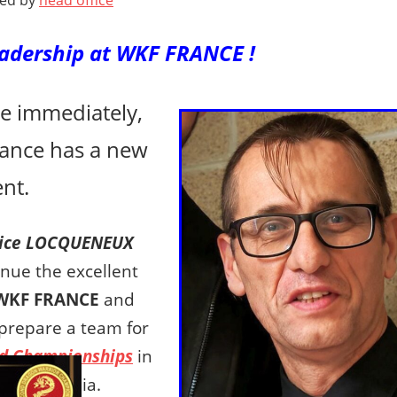
ted by
head office
adership at WKF FRANCE !
ve immediately,
ance has a new
nt.
rice LOCQUENEUX
inue the excellent
WKF FRANCE
and
o prepare a team for
d Championships
in
a, Colombia.