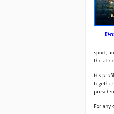
Bie
sport, a
the athle
His profi
together
presiden
For any 