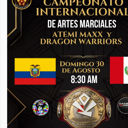
Here is a
Mr. Locq
the pres
coach of
Club
in
B
organiza
high-qua
dedicati
martial a